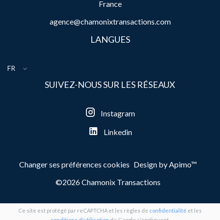
France
agence@chamonixtransactions.com
LANGUES
FR
SUIVEZ-NOUS SUR LES RÉSEAUX
Instagram
Linkedin
Changer ses préférences cookies
Design by
Apimo™
©2026 Chamonix Transactions
Ce site est protégé par reCAPTCHA et les règles de
confidentialité
et les
conditions d'utilisation
de Google s'appliquent.