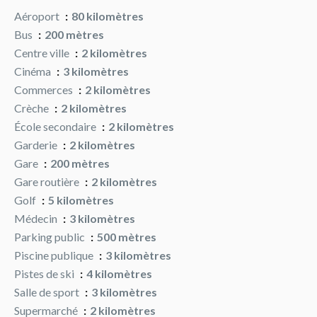
Aéroport
80 kilomètres
Bus
200 mètres
Centre ville
2 kilomètres
Cinéma
3 kilomètres
Commerces
2 kilomètres
Crèche
2 kilomètres
École secondaire
2 kilomètres
Garderie
2 kilomètres
Gare
200 mètres
Gare routière
2 kilomètres
Golf
5 kilomètres
Médecin
3 kilomètres
Parking public
500 mètres
Piscine publique
3 kilomètres
Pistes de ski
4 kilomètres
Salle de sport
3 kilomètres
Supermarché
2 kilomètres